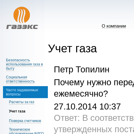
О компании
Учет газа
Безопасность
использования газа в
Петр Топилин
быту
Социальная
Почему нужно перед
ответственность
Часто задаваемые
ежемесячно?
вопросы
Расчеты за газ
27.10.2014
10:37
Учет газа
Ответ:
В соответств
Поверка счетчиков
утвержденных пост
Техническое
обслуживание ВДГО