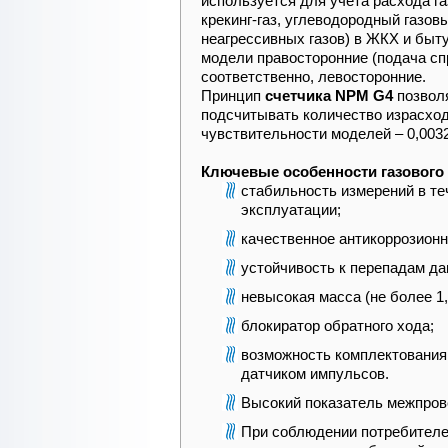
используется для учета расхода г
крекинг-газ, углеводородный газов
неагрессивных газов) в ЖКХ и быту
модели правосторонние (подача сп
соответственно, левосторонние.
Принцип
счетчика NPM G4
позволя
подсчитывать количество израсходо
чувствительности моделей – 0,0032
Ключевые особенности газового 
стабильность измерений в те
эксплуатации;
качественное антикоррозионн
устойчивость к перепадам да
невысокая масса (не более 1,8
блокиратор обратного хода;
возможность комплектования 
датчиком импульсов.
Высокий показатель межпров
При соблюдении потребителе