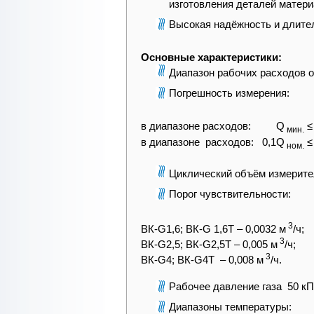
изготовления деталей матер
Высокая надёжность и длите
Основные характеристики:
Диапазон рабочих расходов о
Погрешность измерения:
в диапазоне расходов: Q
≤
мин.
в диапазоне расходов: 0,1Q
≤
ном.
Циклический объём измерите
Порог чувствительности:
3
ВК-G1,6; ВК-G 1,6Т – 0,0032 м
/ч;
3
ВК-G2,5; ВК-G2,5Т – 0,005 м
/ч;
3
ВК-G4; ВК-G4Т – 0,008 м
/ч.
Рабочее давление газа 50 к
Диапазоны температуры: