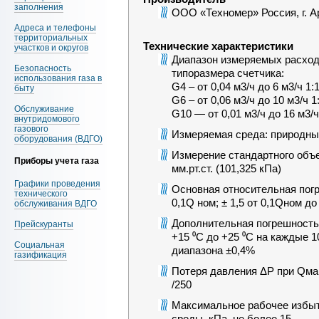
заполнения
ООО «Техномер» Россия, г. А
Адреса и телефоны
территориальных
Технические характеристики
участков и округов
Диапазон измеряемых расход
Безопасность
типоразмера счетчика:
использования газа в
G4 – от 0,04 м3/ч до 6 м3/ч 1:
быту
G6 – от 0,06 м3/ч до 10 м3/ч 1
Обслуживание
G10 — от 0,01 м3/ч до 16 м3/ч
внутридомового
газового
Измеряемая среда: природны
оборудования (ВДГО)
Измерение стандартного объе
Приборы учета газа
мм.рт.ст. (101,325 кПа)
Графики проведения
Основная относительная погр
технического
0,1Q ном; ± 1,5 от 0,1Qном д
обслуживания ВДГО
Дополнительная погрешность 
Прейскуранты
+15 ⁰С до +25 ⁰С на каждые 1
Социальная
диапазона ±0,4%
газификация
Потеря давления ΔP при Qмак
/250
Максимальное рабочее избы
среды, кПа, не более 15