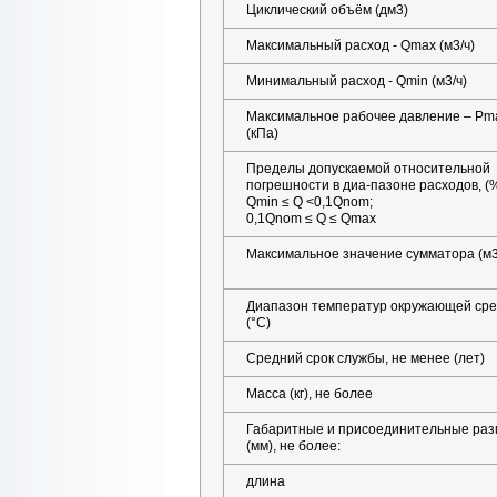
Циклический объём (дм3)
Максимальный расход - Qmax (м3/ч)
Минимальный расход - Qmin (м3/ч)
Максимальное рабочее давление – Pm
(кПа)
Пределы допускаемой относительной
погрешности в диа-пазоне расходов, (%
Qmin ≤ Q <0,1Qnom;
0,1Qnom ≤ Q ≤ Qmax
Максимальное значение сумматора (м3
Диапазон температур окружающей сре
(°С)
Средний срок службы, не менее (лет)
Масса (кг), не более
Габаритные и присоединительные ра
(мм), не более:
длина