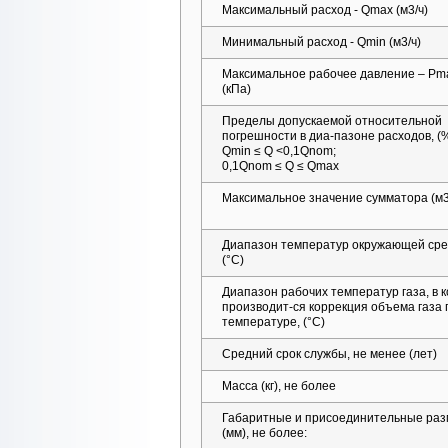
Максимальный расход - Qmax (м3/ч)
Минимальный расход - Qmin (м3/ч)
Максимальное рабочее давление – Pm
(кПа)
Пределы допускаемой относительной
погрешности в диа-пазоне расходов, (%
Qmin ≤ Q <0,1Qnom;
0,1Qnom ≤ Q ≤ Qmax
Максимальное значение сумматора (м3
Диапазон температур окружающей сре
(°С)
Диапазон рабочих температур газа, в 
производит-ся коррекция объема газа 
температуре, (°С)
Средний срок службы, не менее (лет)
Масса (кг), не более
Габаритные и присоединительные ра
(мм), не более: